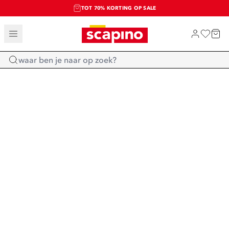
TOT 70% KORTING OP SALE
SALE: LAATSTE KANS!
SHOP NIEUW
Home