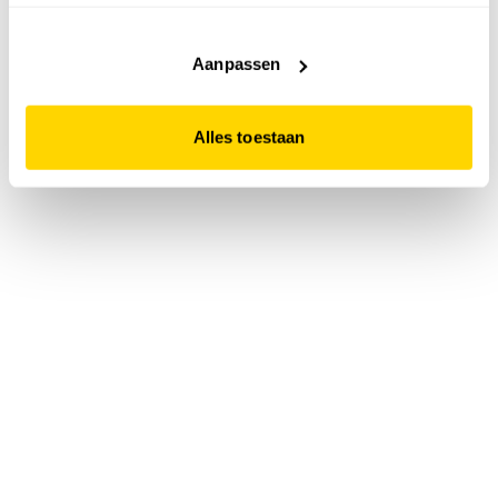
accepteert. Dit doe je door op "Alles toestaan" te klikken.
Liever geen cookies? Hou er dan rekening mee dat de
website niet optimaal functioneert.
Aanpassen
Alles toestaan