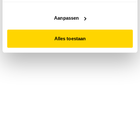
accepteert. Dit doe je door op "Alles toestaan" te klikken.
Liever geen cookies? Hou er dan rekening mee dat de
website niet optimaal functioneert.
Aanpassen
Alles toestaan