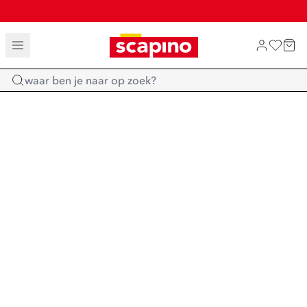
TOT 70% KORTING OP SALE
SALE: LAATSTE KANS!
SHOP NIEUW
Home