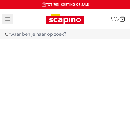
TOT 70% KORTING OP SALE
SALE: LAATSTE KANS!
SHOP NIEUW
Home