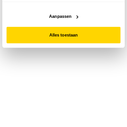
accepteert. Dit doe je door op "Alles toestaan" te klikken.
Liever geen cookies? Hou er dan rekening mee dat de
website niet optimaal functioneert.
Aanpassen
Alles toestaan