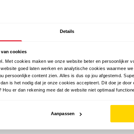
SALE: LAATSTE KANS!
Details
outdoor
zomer
merken
folder
sale
 van cookies
el. Met cookies maken we onze website beter en persoonlijker v
e website goed laten werken en analytische cookies waarmee we
u persoonlijke content zien. Alles is dus op jou afgestemd. Supe
 dan is het nodig dat je onze cookies accepteert. Dit doe je door 
? Hou er dan rekening mee dat de website niet optimaal functione
Aanpassen