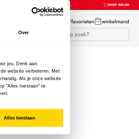
SHOP NIEUW
mijn account
favorieten
winkelmand
Over
oor jou. Denk aan
 de website verbeteren. Met
rhandig. Als je onze website
op "Alles toestaan" te
ert.
Alles toestaan