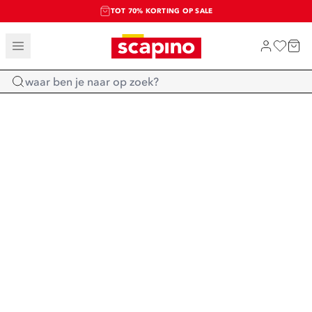
TOT 70% KORTING OP SALE
SALE: LAATSTE KANS!
SHOP NIEUW
Home