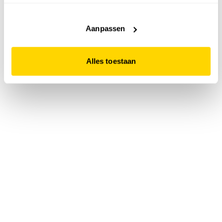
accepteert. Dit doe je door op "Alles toestaan" te klikken.
Liever geen cookies? Hou er dan rekening mee dat de
website niet optimaal functioneert.
Aanpassen
Alles toestaan