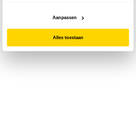
accepteert. Dit doe je door op "Alles toestaan" te klikken.
Liever geen cookies? Hou er dan rekening mee dat de
website niet optimaal functioneert.
Aanpassen
Alles toestaan