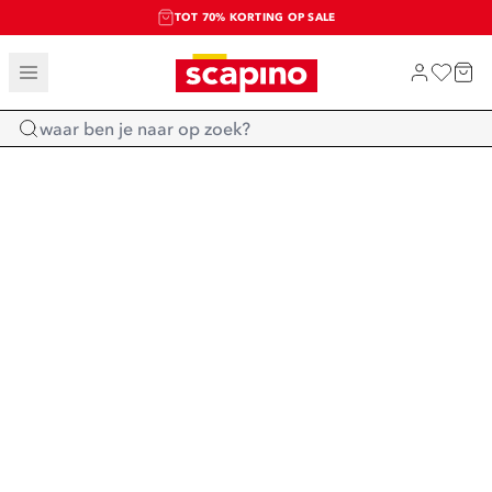
TOT 70% KORTING OP SALE
SALE: LAATSTE KANS!
SHOP NIEUW
Home