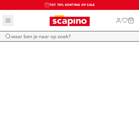
TOT 70% KORTING OP SALE
SALE: LAATSTE KANS!
SHOP NIEUW
Home