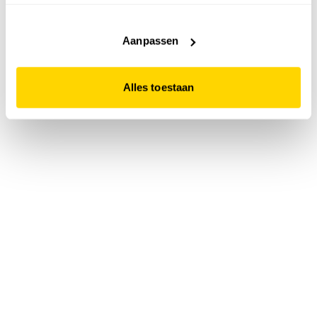
accepteert. Dit doe je door op "Alles toestaan" te klikken.
Liever geen cookies? Hou er dan rekening mee dat de
website niet optimaal functioneert.
Aanpassen
Alles toestaan