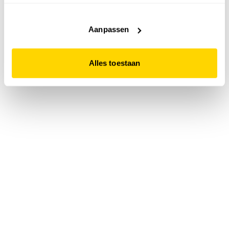
accepteert. Dit doe je door op "Alles toestaan" te klikken.
Liever geen cookies? Hou er dan rekening mee dat de
website niet optimaal functioneert.
Aanpassen
Alles toestaan