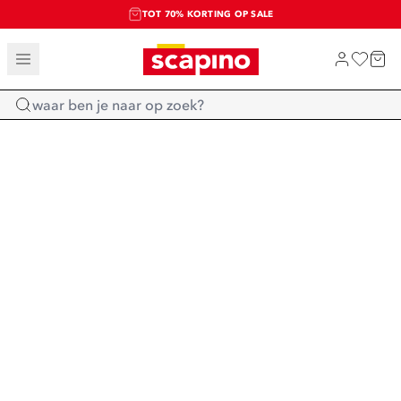
TOT 70% KORTING OP SALE
SALE: LAATSTE KANS!
SHOP NIEUW
Home