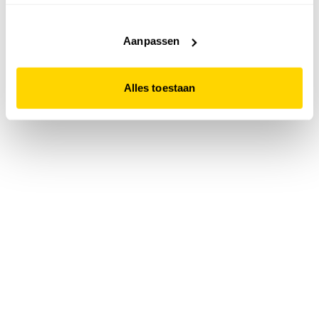
accepteert. Dit doe je door op "Alles toestaan" te klikken.
Liever geen cookies? Hou er dan rekening mee dat de
website niet optimaal functioneert.
Aanpassen
Alles toestaan