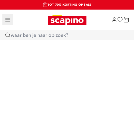
TOT 70% KORTING OP SALE
SALE: LAATSTE KANS!
SHOP NIEUW
Home