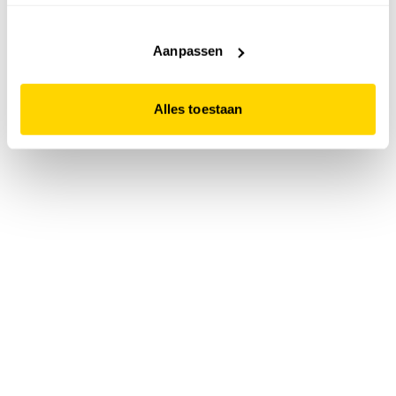
accepteert. Dit doe je door op "Alles toestaan" te klikken.
Liever geen cookies? Hou er dan rekening mee dat de
website niet optimaal functioneert.
Aanpassen
Alles toestaan