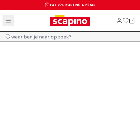
TOT 70% KORTING OP SALE
SALE: LAATSTE KANS!
SHOP NIEUW
Home