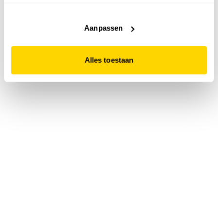
accepteert. Dit doe je door op "Alles toestaan" te klikken.
Liever geen cookies? Hou er dan rekening mee dat de
website niet optimaal functioneert.
Aanpassen
Alles toestaan