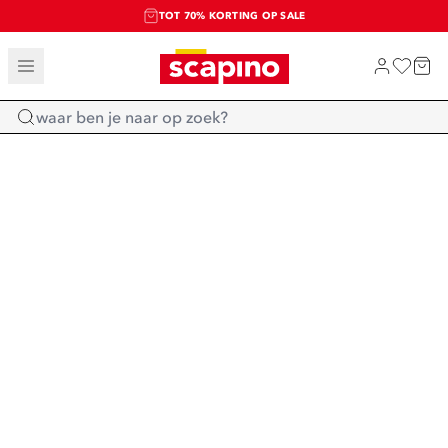
TOT 70% KORTING OP SALE
SALE: LAATSTE KANS!
SHOP NIEUW
Home