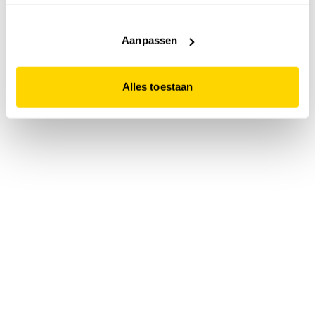
accepteert. Dit doe je door op "Alles toestaan" te klikken.
Liever geen cookies? Hou er dan rekening mee dat de
website niet optimaal functioneert.
Aanpassen
Alles toestaan