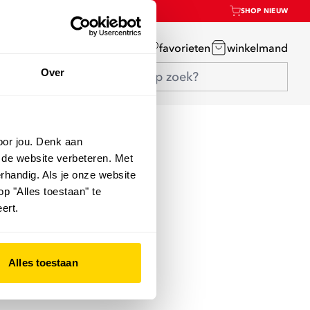
SHOP NIEUW
mijn account
favorieten
winkelmand
Over
oor jou. Denk aan
 de website verbeteren. Met
rhandig. Als je onze website
op "Alles toestaan" te
ert.
Alles toestaan