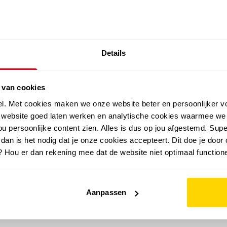
SALE: LAATSTE KANS!
Details
outdoor
zomer
merken
folder
sale
 van cookies
el. Met cookies maken we onze website beter en persoonlijker v
e website goed laten werken en analytische cookies waarmee we
u persoonlijke content zien. Alles is dus op jou afgestemd. Supe
 dan is het nodig dat je onze cookies accepteert. Dit doe je door 
? Hou er dan rekening mee dat de website niet optimaal functione
Aanpassen