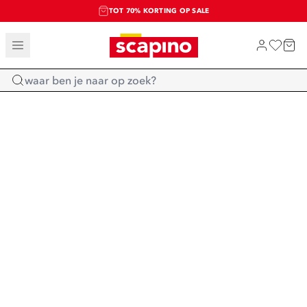
TOT 70% KORTING OP SALE
SALE: LAATSTE KANS!
SHOP NIEUW
Home