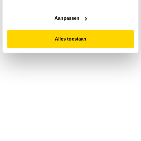
accepteert. Dit doe je door op "Alles toestaan" te klikken.
Liever geen cookies? Hou er dan rekening mee dat de
website niet optimaal functioneert.
Aanpassen
Alles toestaan