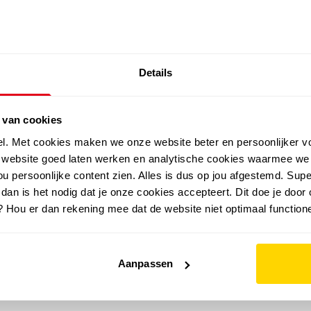
SALE: LAATSTE KANS!
Details
outdoor
zomer
merken
folder
sale
 van cookies
el. Met cookies maken we onze website beter en persoonlijker v
e website goed laten werken en analytische cookies waarmee we
u persoonlijke content zien. Alles is dus op jou afgestemd. Supe
 dan is het nodig dat je onze cookies accepteert. Dit doe je door 
? Hou er dan rekening mee dat de website niet optimaal functione
Aanpassen