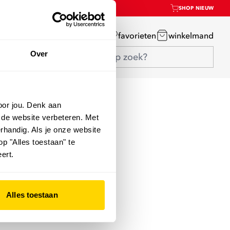
SHOP NIEUW
mijn account
favorieten
winkelmand
Over
oor jou. Denk aan
 de website verbeteren. Met
rhandig. Als je onze website
op "Alles toestaan" te
ert.
Alles toestaan