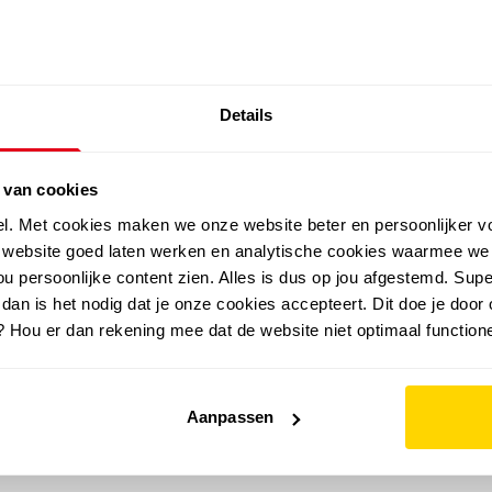
SALE: LAATSTE KANS!
Details
outdoor
zomer
merken
folder
sale
 van cookies
el. Met cookies maken we onze website beter en persoonlijker v
e website goed laten werken en analytische cookies waarmee we
u persoonlijke content zien. Alles is dus op jou afgestemd. Supe
 dan is het nodig dat je onze cookies accepteert. Dit doe je door 
? Hou er dan rekening mee dat de website niet optimaal functione
Aanpassen