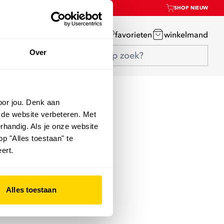
SHOP NIEUW
mijn account
favorieten
winkelmand
Over
oor jou. Denk aan
 de website verbeteren. Met
rhandig. Als je onze website
op "Alles toestaan" te
ert.
Alles toestaan