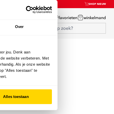
SHOP NIEUW
mijn account
favorieten
winkelmand
Over
oor jou. Denk aan
 de website verbeteren. Met
rhandig. Als je onze website
op "Alles toestaan" te
ert.
Alles toestaan