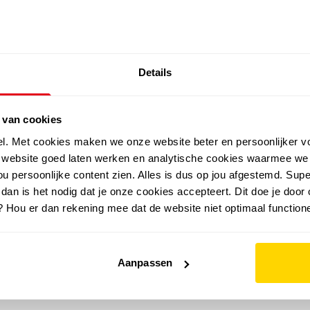
SALE: LAATSTE KANS!
Details
outdoor
zomer
merken
folder
sale
 van cookies
el. Met cookies maken we onze website beter en persoonlijker v
e website goed laten werken en analytische cookies waarmee we
u persoonlijke content zien. Alles is dus op jou afgestemd. Supe
 dan is het nodig dat je onze cookies accepteert. Dit doe je door 
? Hou er dan rekening mee dat de website niet optimaal functione
Aanpassen