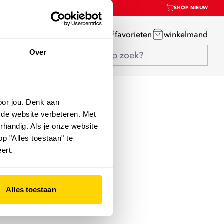
SHOP NIEUW
mijn account
favorieten
winkelmand
Over
oor jou. Denk aan
 de website verbeteren. Met
rhandig. Als je onze website
op "Alles toestaan" te
ert.
Alles toestaan