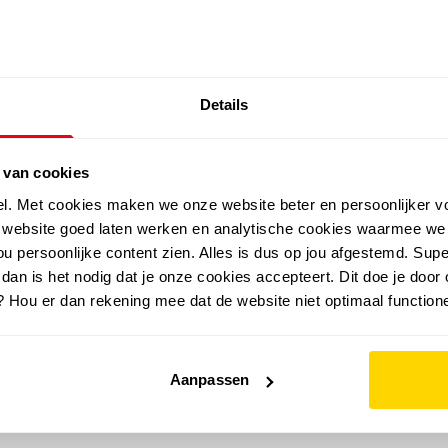
SALE: LAATSTE KANS!
Details
outdoor
zomer
merken
folder
sale
 van cookies
el. Met cookies maken we onze website beter en persoonlijker v
e website goed laten werken en analytische cookies waarmee we
u persoonlijke content zien. Alles is dus op jou afgestemd. Supe
 dan is het nodig dat je onze cookies accepteert. Dit doe je door 
? Hou er dan rekening mee dat de website niet optimaal functione
Aanpassen