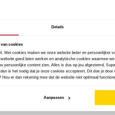
SALE: LAATSTE KANS!
Details
outdoor
zomer
merken
folder
sale
 van cookies
el. Met cookies maken we onze website beter en persoonlijker v
e website goed laten werken en analytische cookies waarmee we
u persoonlijke content zien. Alles is dus op jou afgestemd. Supe
 dan is het nodig dat je onze cookies accepteert. Dit doe je door 
? Hou er dan rekening mee dat de website niet optimaal functione
Aanpassen