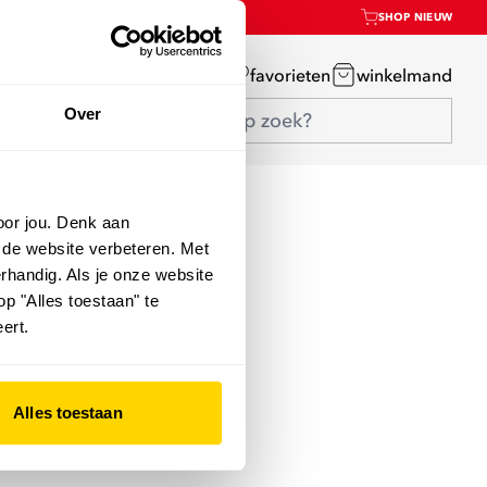
SHOP NIEUW
mijn account
favorieten
winkelmand
Over
oor jou. Denk aan
 de website verbeteren. Met
rhandig. Als je onze website
op "Alles toestaan" te
ert.
Alles toestaan