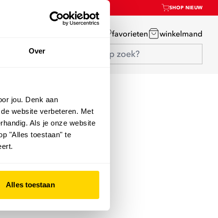
SHOP NIEUW
mijn account
favorieten
winkelmand
Over
oor jou. Denk aan
 de website verbeteren. Met
rhandig. Als je onze website
op "Alles toestaan" te
ert.
Alles toestaan