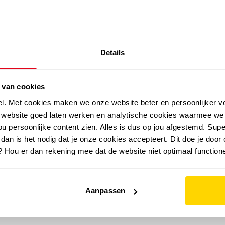
SALE: LAATSTE KANS!
Details
outdoor
zomer
merken
folder
sale
 van cookies
el. Met cookies maken we onze website beter en persoonlijker v
e website goed laten werken en analytische cookies waarmee we
u persoonlijke content zien. Alles is dus op jou afgestemd. Supe
 dan is het nodig dat je onze cookies accepteert. Dit doe je door 
? Hou er dan rekening mee dat de website niet optimaal functione
Aanpassen