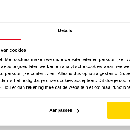
SALE: LAATSTE KANS!
Details
outdoor
zomer
merken
folder
sale
 van cookies
el. Met cookies maken we onze website beter en persoonlijker v
e website goed laten werken en analytische cookies waarmee we
u persoonlijke content zien. Alles is dus op jou afgestemd. Supe
 dan is het nodig dat je onze cookies accepteert. Dit doe je door 
? Hou er dan rekening mee dat de website niet optimaal functione
Aanpassen