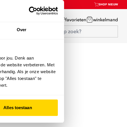
SHOP NIEUW
mijn account
favorieten
winkelmand
Over
oor jou. Denk aan
 de website verbeteren. Met
rhandig. Als je onze website
op "Alles toestaan" te
ert.
Alles toestaan