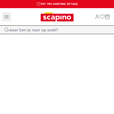
TOT 70% KORTING OP SALE
SALE: LAATSTE KANS!
SHOP NIEUW
Home