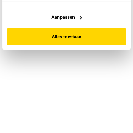
accepteert. Dit doe je door op "Alles toestaan" te klikken.
Liever geen cookies? Hou er dan rekening mee dat de
website niet optimaal functioneert.
Aanpassen
Alles toestaan