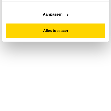
accepteert. Dit doe je door op "Alles toestaan" te klikken.
Liever geen cookies? Hou er dan rekening mee dat de
website niet optimaal functioneert.
Aanpassen
Alles toestaan