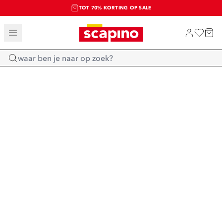
TOT 70% KORTING OP SALE
SALE: LAATSTE KANS!
SHOP NIEUW
Home