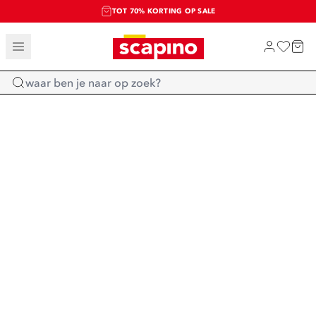
TOT 70% KORTING OP SALE
SALE: LAATSTE KANS!
SHOP NIEUW
Home