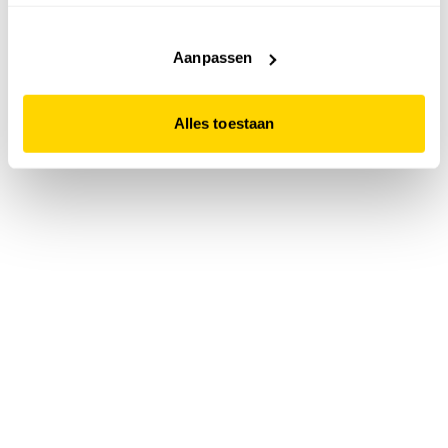
accepteert. Dit doe je door op "Alles toestaan" te klikken.
Liever geen cookies? Hou er dan rekening mee dat de
website niet optimaal functioneert.
Aanpassen
Alles toestaan