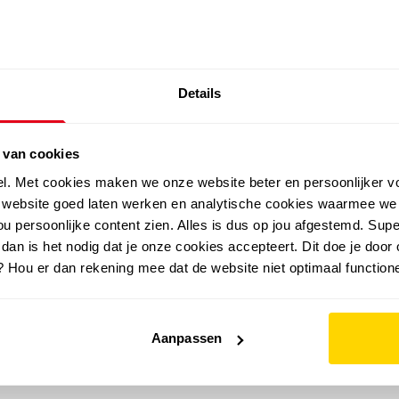
SALE: LAATSTE KANS!
Details
outdoor
zomer
merken
folder
sale
 van cookies
el. Met cookies maken we onze website beter en persoonlijker v
e website goed laten werken en analytische cookies waarmee we
u persoonlijke content zien. Alles is dus op jou afgestemd. Supe
 dan is het nodig dat je onze cookies accepteert. Dit doe je door 
? Hou er dan rekening mee dat de website niet optimaal functione
Aanpassen