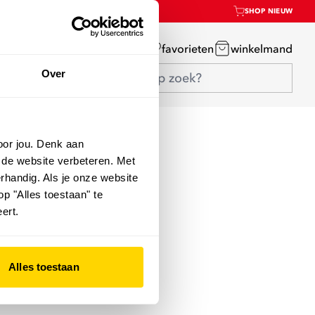
SHOP NIEUW
mijn account
favorieten
winkelmand
Over
oor jou. Denk aan
 de website verbeteren. Met
rhandig. Als je onze website
op "Alles toestaan" te
ert.
Alles toestaan