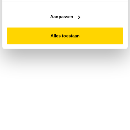
accepteert. Dit doe je door op "Alles toestaan" te klikken.
Liever geen cookies? Hou er dan rekening mee dat de
website niet optimaal functioneert.
Aanpassen
Alles toestaan