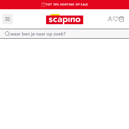
TOT 70% KORTING OP SALE
SALE: LAATSTE KANS!
SHOP NIEUW
Home