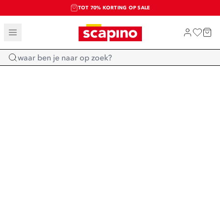
TOT 70% KORTING OP SALE
SALE: LAATSTE KANS!
SHOP NIEUW
Home