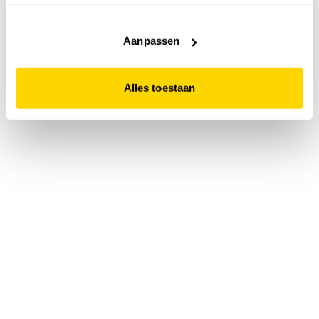
accepteert. Dit doe je door op "Alles toestaan" te klikken.
Liever geen cookies? Hou er dan rekening mee dat de
website niet optimaal functioneert.
Aanpassen
Alles toestaan