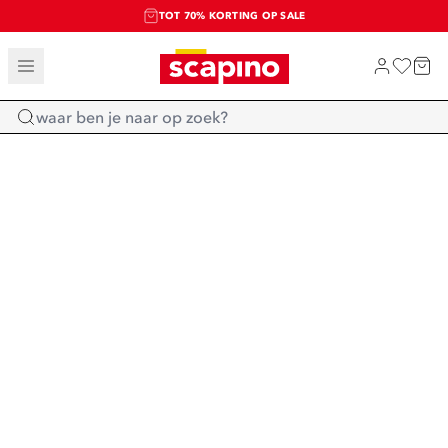
TOT 70% KORTING OP SALE
SALE: LAATSTE KANS!
SHOP NIEUW
Home