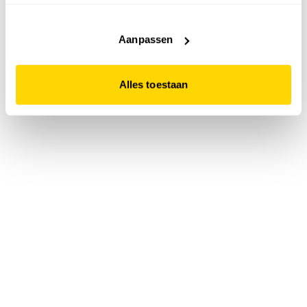
accepteert. Dit doe je door op "Alles toestaan" te klikken.
Liever geen cookies? Hou er dan rekening mee dat de
website niet optimaal functioneert.
Aanpassen
Alles toestaan