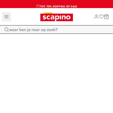
TOT 70% KORTING OP SALE
SALE: LAATSTE KANS!
SHOP NIEUW
Home