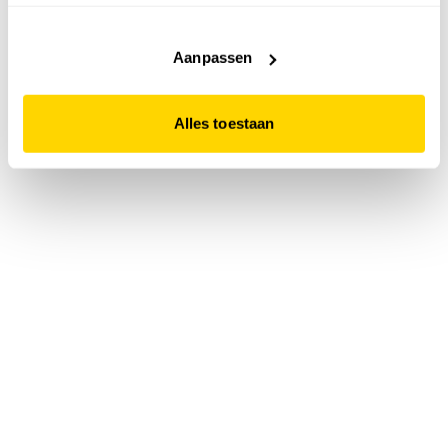
accepteert. Dit doe je door op "Alles toestaan" te klikken.
Liever geen cookies? Hou er dan rekening mee dat de
website niet optimaal functioneert.
Aanpassen
Alles toestaan