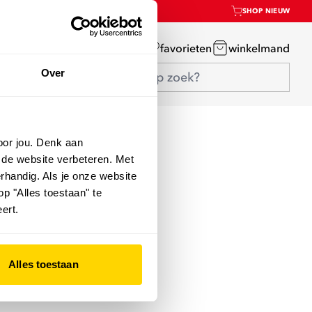
SHOP NIEUW
mijn account
favorieten
winkelmand
Over
oor jou. Denk aan
 de website verbeteren. Met
rhandig. Als je onze website
op "Alles toestaan" te
ert.
Alles toestaan