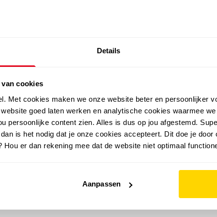
SALE: LAATSTE KANS!
Details
outdoor
zomer
merken
folder
sale
 van cookies
el. Met cookies maken we onze website beter en persoonlijker v
e website goed laten werken en analytische cookies waarmee we
u persoonlijke content zien. Alles is dus op jou afgestemd. Supe
 dan is het nodig dat je onze cookies accepteert. Dit doe je door 
? Hou er dan rekening mee dat de website niet optimaal functione
Aanpassen