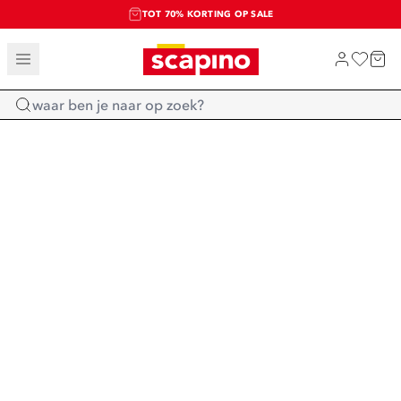
TOT 70% KORTING OP SALE
SALE: LAATSTE KANS!
SHOP NIEUW
Home