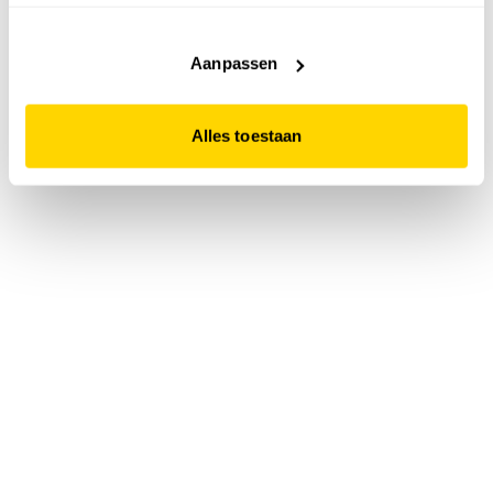
accepteert. Dit doe je door op "Alles toestaan" te klikken.
Liever geen cookies? Hou er dan rekening mee dat de
website niet optimaal functioneert.
Aanpassen
Alles toestaan