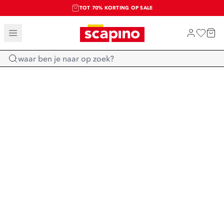
TOT 70% KORTING OP SALE
SALE: LAATSTE KANS!
SHOP NIEUW
Home