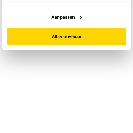
accepteert. Dit doe je door op "Alles toestaan" te klikken.
Liever geen cookies? Hou er dan rekening mee dat de
website niet optimaal functioneert.
Aanpassen
Alles toestaan