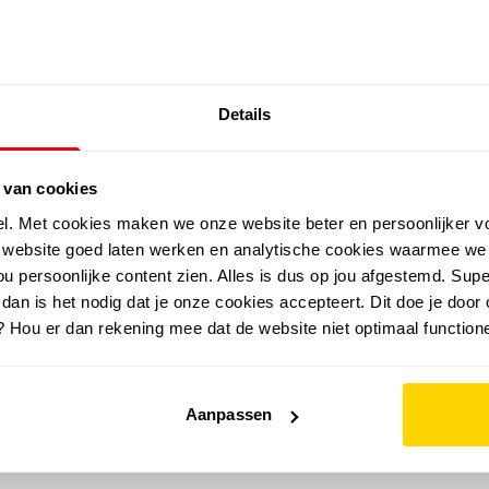
SALE: LAATSTE KANS!
Details
outdoor
zomer
merken
folder
sale
 van cookies
el. Met cookies maken we onze website beter en persoonlijker v
e website goed laten werken en analytische cookies waarmee we
u persoonlijke content zien. Alles is dus op jou afgestemd. Supe
 dan is het nodig dat je onze cookies accepteert. Dit doe je door 
? Hou er dan rekening mee dat de website niet optimaal functione
Aanpassen