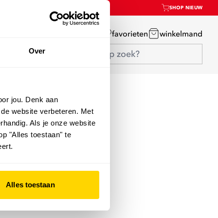
SHOP NIEUW
mijn account
favorieten
winkelmand
Over
oor jou. Denk aan
 de website verbeteren. Met
rhandig. Als je onze website
op "Alles toestaan" te
ert.
Alles toestaan