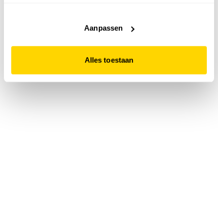
accepteert. Dit doe je door op "Alles toestaan" te klikken.
Liever geen cookies? Hou er dan rekening mee dat de
website niet optimaal functioneert.
Aanpassen
Alles toestaan