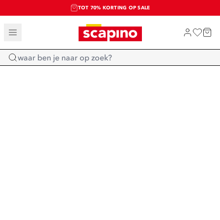
TOT 70% KORTING OP SALE
SALE: LAATSTE KANS!
SHOP NIEUW
Home