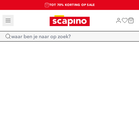
TOT 70% KORTING OP SALE
SALE: LAATSTE KANS!
SHOP NIEUW
Home