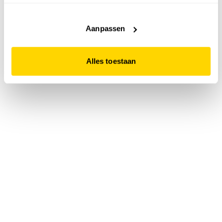
accepteert. Dit doe je door op "Alles toestaan" te klikken.
Liever geen cookies? Hou er dan rekening mee dat de
website niet optimaal functioneert.
Aanpassen
Alles toestaan