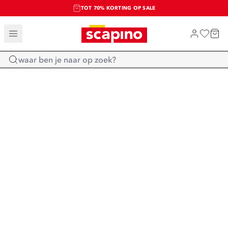
TOT 70% KORTING OP SALE
SALE: LAATSTE KANS!
SHOP NIEUW
Home