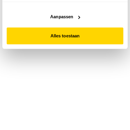
accepteert. Dit doe je door op "Alles toestaan" te klikken.
Liever geen cookies? Hou er dan rekening mee dat de
website niet optimaal functioneert.
Aanpassen
Alles toestaan