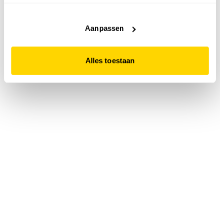
accepteert. Dit doe je door op "Alles toestaan" te klikken.
Liever geen cookies? Hou er dan rekening mee dat de
website niet optimaal functioneert.
Aanpassen
Alles toestaan