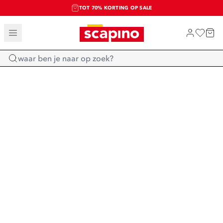
TOT 70% KORTING OP SALE
SALE: LAATSTE KANS!
SHOP NIEUW
Home