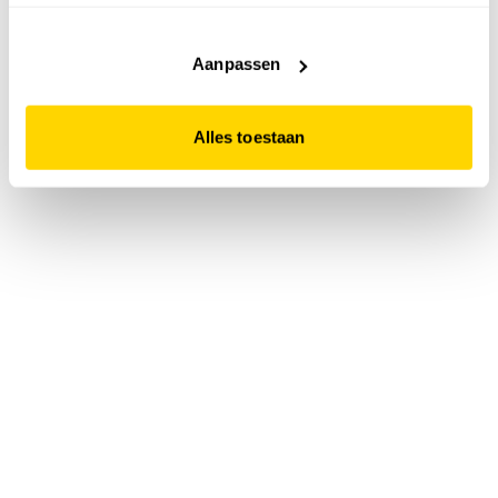
accepteert. Dit doe je door op "Alles toestaan" te klikken.
Liever geen cookies? Hou er dan rekening mee dat de
website niet optimaal functioneert.
Aanpassen
Alles toestaan