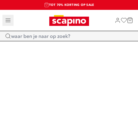
TOT 70% KORTING OP SALE
SALE: LAATSTE KANS!
SHOP NIEUW
Home