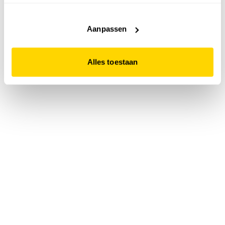
accepteert. Dit doe je door op "Alles toestaan" te klikken.
Liever geen cookies? Hou er dan rekening mee dat de
website niet optimaal functioneert.
Aanpassen
Alles toestaan