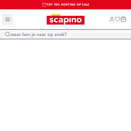
TOT 70% KORTING OP SALE
SALE: LAATSTE KANS!
SHOP NIEUW
Home