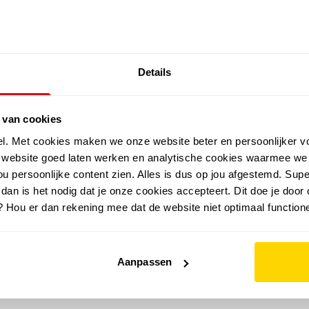
SALE: LAATSTE KANS!
Details
outdoor
zomer
merken
folder
sale
 van cookies
el. Met cookies maken we onze website beter en persoonlijker v
e website goed laten werken en analytische cookies waarmee we
u persoonlijke content zien. Alles is dus op jou afgestemd. Supe
 dan is het nodig dat je onze cookies accepteert. Dit doe je door 
? Hou er dan rekening mee dat de website niet optimaal functione
Aanpassen