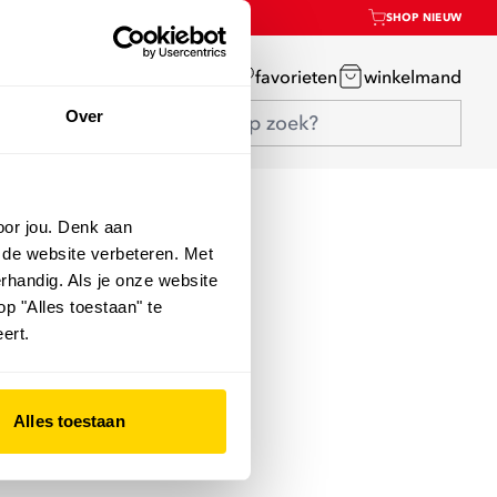
SHOP NIEUW
mijn account
favorieten
winkelmand
Over
oor jou. Denk aan
 de website verbeteren. Met
rhandig. Als je onze website
op "Alles toestaan" te
ert.
Alles toestaan