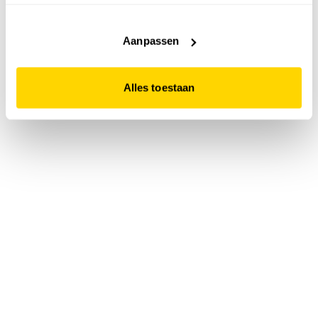
accepteert. Dit doe je door op "Alles toestaan" te klikken.
Liever geen cookies? Hou er dan rekening mee dat de
website niet optimaal functioneert.
Aanpassen
Alles toestaan