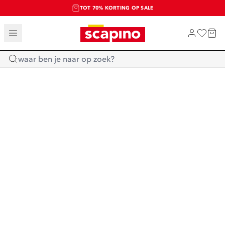
TOT 70% KORTING OP SALE
SALE: LAATSTE KANS!
SHOP NIEUW
Home