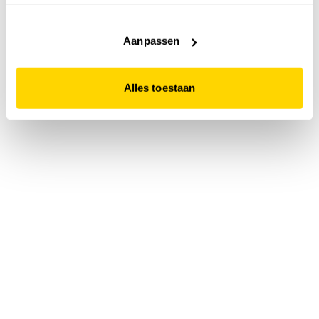
accepteert. Dit doe je door op "Alles toestaan" te klikken.
Liever geen cookies? Hou er dan rekening mee dat de
website niet optimaal functioneert.
Aanpassen
Alles toestaan