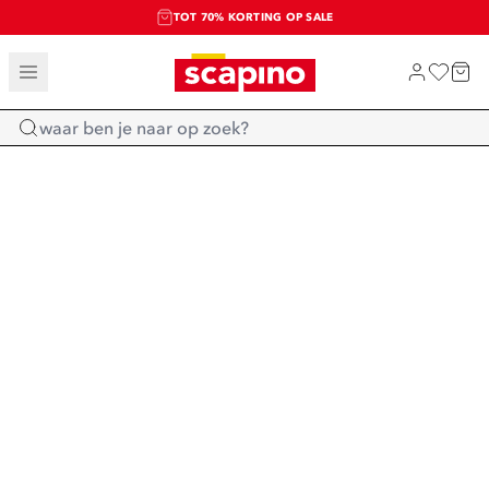
TOT 70% KORTING OP SALE
SALE: LAATSTE KANS!
SHOP NIEUW
Home