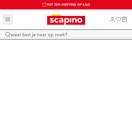
TOT 70% KORTING OP SALE
SALE: LAATSTE KANS!
SHOP NIEUW
Home