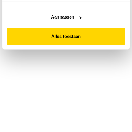
accepteert. Dit doe je door op "Alles toestaan" te klikken.
Liever geen cookies? Hou er dan rekening mee dat de
website niet optimaal functioneert.
Aanpassen
Alles toestaan