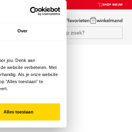
SHOP NIEUW
mijn account
favorieten
winkelmand
Over
oor jou. Denk aan
 de website verbeteren. Met
rhandig. Als je onze website
op "Alles toestaan" te
ert.
Alles toestaan