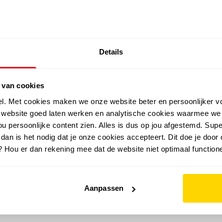
SALE: LAATSTE KANS!
Details
outdoor
zomer
merken
folder
sale
 van cookies
el. Met cookies maken we onze website beter en persoonlijker v
e website goed laten werken en analytische cookies waarmee we
u persoonlijke content zien. Alles is dus op jou afgestemd. Supe
 dan is het nodig dat je onze cookies accepteert. Dit doe je door 
? Hou er dan rekening mee dat de website niet optimaal functione
Aanpassen