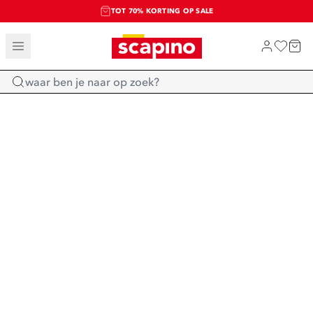
TOT 70% KORTING OP SALE
SALE: LAATSTE KANS!
SHOP NIEUW
Home