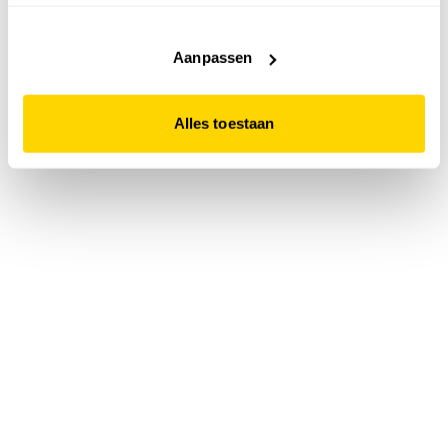
accepteert. Dit doe je door op "Alles toestaan" te klikken.
Liever geen cookies? Hou er dan rekening mee dat de
website niet optimaal functioneert.
Aanpassen
Alles toestaan