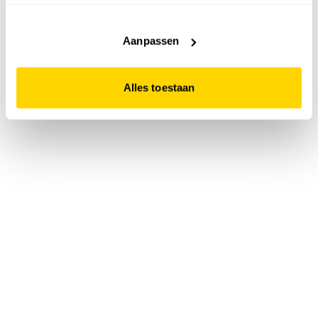
accepteert. Dit doe je door op "Alles toestaan" te klikken.
Liever geen cookies? Hou er dan rekening mee dat de
website niet optimaal functioneert.
Aanpassen
Alles toestaan