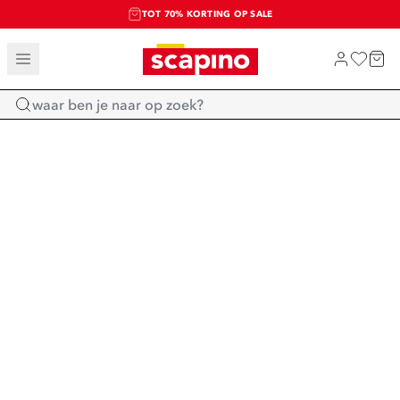
TOT 70% KORTING OP SALE
SALE: LAATSTE KANS!
SHOP NIEUW
Home