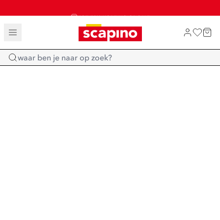
TOT 70% KORTING OP SALE
SALE: LAATSTE KANS!
SHOP NIEUW
Home