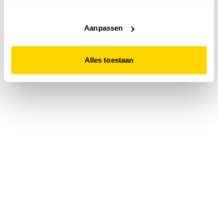
accepteert. Dit doe je door op "Alles toestaan" te klikken.
Liever geen cookies? Hou er dan rekening mee dat de
website niet optimaal functioneert.
Aanpassen
Alles toestaan