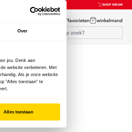
SHOP NIEUW
mijn account
favorieten
winkelmand
Over
oor jou. Denk aan
 de website verbeteren. Met
rhandig. Als je onze website
op "Alles toestaan" te
ert.
Alles toestaan