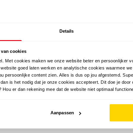
SALE: LAATSTE KANS!
Details
outdoor
zomer
merken
folder
sale
 van cookies
el. Met cookies maken we onze website beter en persoonlijker v
e website goed laten werken en analytische cookies waarmee we
u persoonlijke content zien. Alles is dus op jou afgestemd. Supe
 dan is het nodig dat je onze cookies accepteert. Dit doe je door 
? Hou er dan rekening mee dat de website niet optimaal functione
Aanpassen