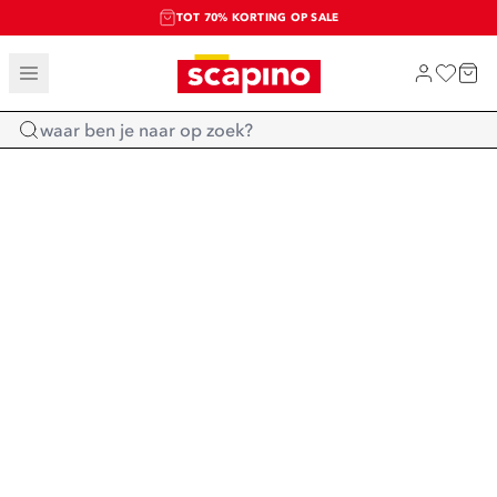
TOT 70% KORTING OP SALE
SALE: LAATSTE KANS!
SHOP NIEUW
Home