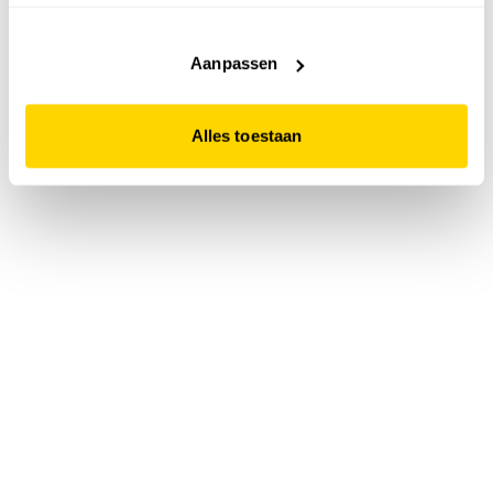
accepteert. Dit doe je door op "Alles toestaan" te klikken.
Liever geen cookies? Hou er dan rekening mee dat de
website niet optimaal functioneert.
Aanpassen
Alles toestaan