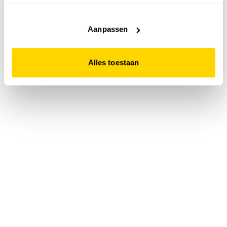
accepteert. Dit doe je door op "Alles toestaan" te klikken.
Liever geen cookies? Hou er dan rekening mee dat de
website niet optimaal functioneert.
Aanpassen
Alles toestaan