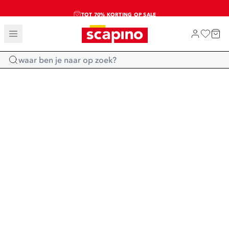
TOT 70% KORTING OP SALE
SALE: LAATSTE KANS!
SHOP NIEUW
Home